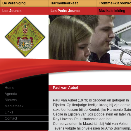
De vereniging
Harmonieorkest
Trommel-klaroenk
Les Jeunes
Les Petits Jeunes
Muzikale leiding
Home
Paul van Aubel
Agenda
Nieuws
Paul van Aubel (1979) is geboren en getogen in
Eijsden. Op tienjarige leeftijd kreeg hij zijn eerste
Mediatheek
saxofoonlessen bij de Koninklijke Harmonie Sain
Links
Cécile in Eijsden van Jos Dobbelstein en later v
Contact
Roy Hovens. Paul studeerde aan het
Conservatorium te Maastricht bij Adri van Velsen.
Tevens volgde hij privélessen bij Arno Bornkamp.