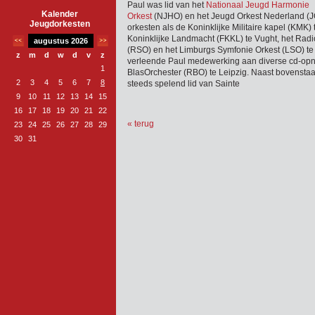
Paul was lid van het
Nationaal Jeugd Harmonie
Kalender
Orkest
(NJHO) en het Jeugd Orkest Nederland (JO
Jeugdorkesten
orkesten als de Koninklijke Militaire kapel (KMK
Koninklijke Landmacht (FKKL) te Vught, het Radi
augustus 2026
(RSO) en het Limburgs Symfonie Orkest (LSO) te
z
m
d
w
d
v
z
verleende Paul medewerking aan diverse cd-op
1
BlasOrchester (RBO) te Leipzig. Naast bovenstaan
2
3
4
5
6
7
8
steeds spelend lid van Sainte
9
10
11
12
13
14
15
16
17
18
19
20
21
22
« terug
23
24
25
26
27
28
29
30
31