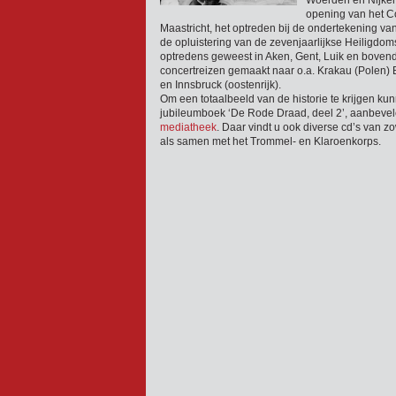
Woerden en Nijkerk
opening van het 
Maastricht, het optreden bij de ondertekening va
de opluistering van de zevenjaarlijkse Heiligdomsv
optredens geweest in Aken, Gent, Luik en bovend
concertreizen gemaakt naar o.a. Krakau (Polen) 
en Innsbruck (oostenrijk).
Om een totaalbeeld van de historie te krijgen kun
jubileumboek ‘De Rode Draad, deel 2’, aanbevelen
mediatheek
. Daar vindt u ook diverse cd’s van z
als samen met het Trommel- en Klaroenkorps.