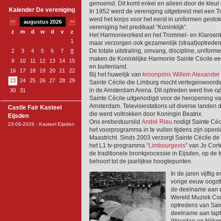
genoemd. Dit komt enkel en alleen door de kleur 
Kalender De vereniging
In 1952 werd de vereniging uitgebreid met een 
werd het korps voor het eerst in uniformen gesto
augustus 2026
vereniging het predikaat “Koninklijk”.
z
m
d
w
d
v
z
Het Harmonieorkest en het Trommel- en Klaroenko
1
maar verzorgen ook gezamenlijk (straat)optreden
De totale uitstraling, omvang, discipline, unifor
2
3
4
5
6
7
8
maken de Koninklijke Harmonie Sainte Cécile ee
9
10
11
12
13
14
15
en buitenland.
16
17
18
19
20
21
22
Bij het huwelijk van
kroonprins Willem Alexande
23
24
25
26
27
28
29
Sainte Cécile die Limburg mocht vertegenwoordige
in de Amsterdam Arena. Dit optreden werd live o
30
31
Sainte Cécile uitgenodigd voor de heropening v
Amsterdam. Televisiestations uit diverse landen
Castle Fair Kasteel
die werd voltrokken door Koningin Beatrix.
Eijsden
Ons erebestuurslid
André Rieu
nodigt Sainte Céci
23-08-2026 - Kasteel Eijsden
het voorprogramma in te vullen tijdens zijn openlu
Maastricht. Sinds 2003 verzorgt Sainte Cécile de
het L1 tv-programma “
Limbourgeois
” van Jo Cor
de traditionele bronkprocessie in Eijsden, op de
behoort tot de jaarlijkse hoogtepunten.
In de jaren vijftig
vorige eeuw oogstt
de deelname aan d
Wereld Muziek Con
optredens van Sain
deelname aan tapto