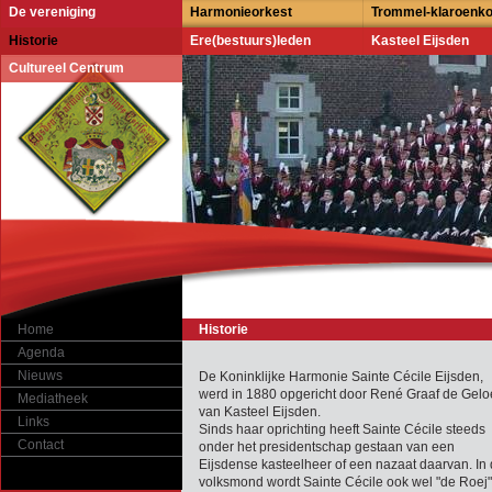
De vereniging
Harmonieorkest
Trommel-klaroenk
Historie
Ere(bestuurs)leden
Kasteel Eijsden
Cultureel Centrum
Home
Historie
Agenda
Nieuws
De Koninklijke Harmonie Sainte Cécile Eijsden,
werd in 1880 opgericht door René Graaf de Gelo
Mediatheek
van Kasteel Eijsden.
Links
Sinds haar oprichting heeft Sainte Cécile steeds
Contact
onder het presidentschap gestaan van een
Eijsdense kasteelheer of een nazaat daarvan. In
volksmond wordt Sainte Cécile ook wel "de Roej"