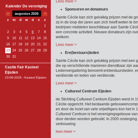
Lees meer >
Kalender De vereniging
Sponsoren en donateurs
augustus 2026
Sainte Cécile kan zich gelukkig prijzen met de g
z
m
d
w
d
v
z
zij in de loop der jaren aan zich heeft weten te b
1
bedrijven middelen beschikbaar aan Sainte Cécil
2
3
4
5
6
7
8
een concrete activiteit. Nieuwe donateurs zijn ove
welkom.
9
10
11
12
13
14
15
16
17
18
19
20
21
22
Lees meer >
23
24
25
26
27
28
29
Ere(bestuurs)leden
30
31
Sainte Cécile kan zich gelukkig prijzen met een 
die op verschillende manieren dienstbaar zijn a
Castle Fair Kasteel
Ledenvergadering benoemt erebestuursleden, er
Eijsden
verdienste en leden van verdienste.
23-08-2026 - Kasteel Eijsden
Lees meer >
Cultureel Centrum Eijsden
de Stichting Cultureel Centrum Eijsden werd in 19
Cécile opgericht. Het bestaande gebouwencomp
en door de inzet van vele vrijwilligers kon het i
Cultureel Centrum is het verenigingsgebouw van
door derden worden gebruikt. In 2005 onderging
verbouwing.
lees meer >