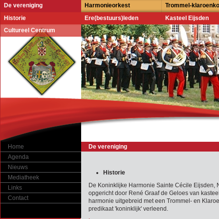
De vereniging
Harmonieorkest
Trommel-klaroenk
Historie
Ere(bestuurs)leden
Kasteel Eijsden
Cultureel Centrum
Home
De vereniging
Agenda
Nieuws
Historie
Mediatheek
De Koninklijke Harmonie Sainte Cécile Eijsden, 
Links
opgericht door René Graaf de Geloes van kasteel
Contact
harmonie uitgebreid met een Trommel- en Klaroe
predikaat 'koninklijk' verleend.