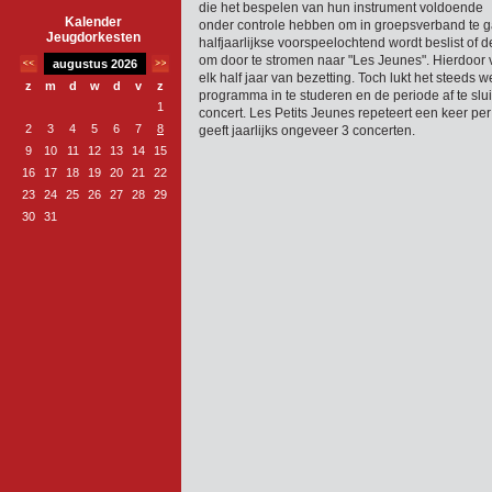
die het bespelen van hun instrument voldoende
Kalender
onder controle hebben om in groepsverband te 
Jeugdorkesten
halfjaarlijkse voorspeelochtend wordt beslist of
om door te stromen naar "Les Jeunes". Hierdoor v
augustus 2026
elk half jaar van bezetting. Toch lukt het steeds we
z
m
d
w
d
v
z
programma in te studeren en de periode af te slu
1
concert. Les Petits Jeunes repeteert een keer p
2
3
4
5
6
7
8
geeft jaarlijks ongeveer 3 concerten.
9
10
11
12
13
14
15
16
17
18
19
20
21
22
23
24
25
26
27
28
29
30
31