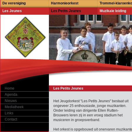
De vereniging
Harmonieorkest
Trommel-klaroenk
Les Jeunes
Les Petits Jeunes
Muzikale leiding
Home
Les Petits Jeunes
Agenda
Nieuws
Het Jeugdorkest "Les Petits Jeunes" bestaat uit
ongeveer 25 enthousiaste, jonge muzikanten.
Mediatheek
Onder leiding van dirigente Ellen Rutten-
Links
Brouwers leren zij in een vroeg stadium het
Contact
musiceren in groepsverband.
Het orkest is opgebouwd uit onervaren muzikant