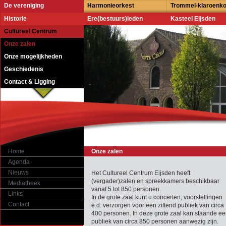
De vereniging
Harmonieorkest
Trommel-klaroenk
Historie
Ere(bestuurs)leden
Kasteel Eijsden
Cultureel Centrum
Onze zalen
Onze mogelijkheden
Geschiedenis
Contact & Ligging
Home
Onze zalen
Agenda
Nieuws
Het Cultureel Centrum Eijsden heeft
(vergader)zalen en spreekkamers beschikbaar
Mediatheek
vanaf 5 tot 850 personen.
Links
In de grote zaal kunt u concerten, voorstellingen
Contact
e.d. verzorgen voor een zittend publiek van circa
400 personen. In deze grote zaal kan staande e
publiek van circa 850 personen aanwezig zijn.