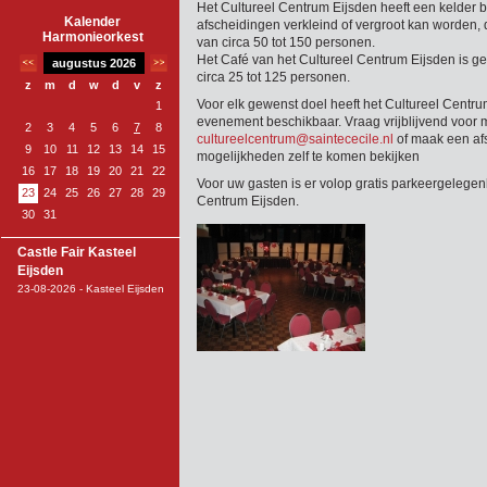
Het Cultureel Centrum Eijsden heeft een kelder b
Kalender
afscheidingen verkleind of vergroot kan worden, d
Harmonieorkest
van circa 50 tot 150 personen.
Het Café van het Cultureel Centrum Eijsden is g
augustus 2026
circa 25 tot 125 personen.
z
m
d
w
d
v
z
Voor elk gewenst doel heeft het Cultureel Centr
1
evenement beschikbaar. Vraag vrijblijvend voor m
2
3
4
5
6
7
8
cultureelcentrum@saintececile.nl
of maak een af
9
10
11
12
13
14
15
mogelijkheden zelf te komen bekijken
16
17
18
19
20
21
22
Voor uw gasten is er volop gratis parkeergelegen
23
24
25
26
27
28
29
Centrum Eijsden.
30
31
Castle Fair Kasteel
Eijsden
23-08-2026 - Kasteel Eijsden