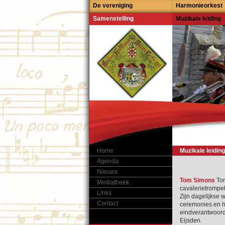
De vereniging
Harmonieorkest
Samenstelling
Muzikale leiding
Home
Muzikale leiding
Agenda
Nieuws
Tom Simons
Tom
Mediatheek
cavalerietrompet
Links
Zijn dagelijkse w
Contact
ceremonies en h
eindverantwoorde
Eijsden.