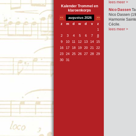
lees meer >
Kalender Trommel en
Nico Dassen
Tam
klaroenkorps
Nico Dassen (19
augustus 2026
Harmonie Sainte 
z
m
d
w
d
v
z
Cécile.
lees meer >
1
2
3
4
5
6
7
8
9
10
11
12
13
14
15
16
17
18
19
20
21
22
23
24
25
26
27
28
29
30
31