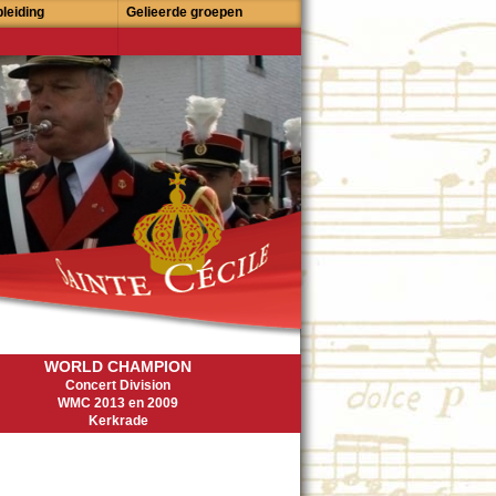
leiding
Gelieerde groepen
WORLD CHAMPION
Concert Division
WMC 2013 en 2009
Kerkrade