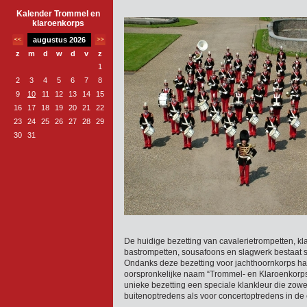
Kalender Trommel en
klaroenkorps
augustus 2026
z
m
d
w
d
v
z
1
2
3
4
5
6
7
8
9
10
11
12
13
14
15
16
17
18
19
20
21
22
23
24
25
26
27
28
29
30
31
De huidige bezetting van cavalerietrompetten, kl
bastrompetten, sousafoons en slagwerk bestaat s
Ondanks deze bezetting voor jachthoornkorps han
oorspronkelijke naam “Trommel- en Klaroenkorps”
unieke bezetting een speciale klankleur die zowel
buitenoptredens als voor concertoptredens in de 