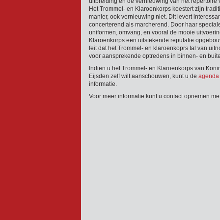
uitbreiding en de vernieuwing van het repertoire
Het Trommel- en Klaroenkorps koestert zijn tradi
manier, ook vernieuwing niet. Dit levert interess
concerterend als marcherend. Door haar speciale 
uniformen, omvang, en vooral de mooie uitvoerin
Klaroenkorps een uitstekende reputatie opgebouwd
feit dat het Trommel- en klaroenkoprs tal van uit
voor aansprekende optredens in binnen- en buit
Indien u het Trommel- en Klaroenkorps van Konin
Eijsden zelf wilt aanschouwen, kunt u de
agend
informatie.
Voor meer informatie kunt u contact opnemen me