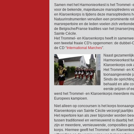
Samen met het Harmonieorkest is het Trommel- e
voor de bekende, majestueuze marsoptredens va
en Klaroenkorps is tijdens deze marsoptredens he
Natuurinstrumenten vervullen een prominente rol 
marsrepertoire en de leden voelen zich verbonde
de Belgische/Franse tradities van het (marsen)re
Sainte Cécile.
Het Trommel- en Klaroenkorps heeft in samenwe
een tweetal fraaie CD's opgenomen: de dubbel-
de CD “
International Marches
”.
Naast gezamenlijk
Harmonieorkest fu
Klaroenkorps ook a
Het Trommel- en K
toonaangevende ja
Sinds de oprichtin
behaald en alle c
eerste prijzen of ee
werd het Trommel- en Klaroenkorps meerdere m
Europees kampioen.
Niet alleen op concoursen is het korps toonaan
Klaroenkorps van Sainte Cécile verzorgt jaarlijks
Het repertoire kan als zeer bijzonder worden b
tussen traditioneel en vernieuwend is daarbij het
zijn er meerdere, vernieuwende, composities ges
korps. Hiermee geeft het Trommel- en Klaroenkor