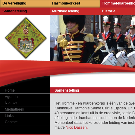
De vereniging
Harmonieorkest
Trommel-klaroenk
Samenstelling
Muzikale leiding
Historie
Home
Samenstelling
Agenda
Nieuws
Het Trommel- en Klaroenkorps is één van de tw
Koninklijke Harmonie Sainte Cécile Eijsden. Dit J
Mediatheek
40 personen en komt uit in de eredivisie, sectie B
Links
afdeling in de drumbandsector binnen de Neder
Contact
Momenteel staat het korps onder leiding van inst
maître
Nico Dassen.