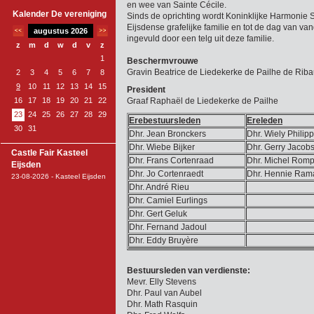
en wee van Sainte Cécile.
Kalender De vereniging
Sinds de oprichting wordt Koninklijke Harmonie 
Eijsdense grafelijke familie en tot de dag van v
augustus 2026
ingevuld door een telg uit deze familie.
z
m
d
w
d
v
z
1
Beschermvrouwe
Gravin Beatrice de Liedekerke de Pailhe de Riba
2
3
4
5
6
7
8
9
10
11
12
13
14
15
President
16
17
18
19
20
21
22
Graaf Raphaël de Liedekerke de Pailhe
23
24
25
26
27
28
29
Erebestuursleden
Ereleden
30
31
Dhr. Jean Bronckers
Dhr. Wiely Philip
Dhr. Wiebe Bijker
Dhr. Gerry Jacob
Castle Fair Kasteel
Dhr. Frans Cortenraad
Dhr. Michel Romp
Eijsden
Dhr. Jo Cortenraedt
Dhr. Hennie Rama
23-08-2026 - Kasteel Eijsden
Dhr. André Rieu
Dhr. Camiel Eurlings
Dhr. Gert Geluk
Dhr. Fernand Jadoul
Dhr. Eddy Bruyère
Bestuursleden van verdienste:
Mevr. Elly Stevens
Dhr. Paul van Aubel
Dhr. Math Rasquin