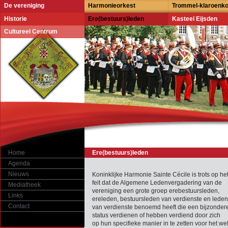
De vereniging
Harmonieorkest
Trommel-klaroenk
Historie
Ere(bestuurs)leden
Kasteel Eijsden
Cultureel Centrum
Home
Ere(bestuurs)leden
Agenda
Nieuws
Koninklijke Harmonie Sainte Cécile is trots op he
feit dat de Algemene Ledenvergadering van de
Mediatheek
vereniging een grote groep erebestuursleden,
Links
ereleden, bestuursleden van verdienste en leden
Contact
van verdienste benoemd heeft die een bijzonder
status verdienen of hebben verdiend door zich
op hun specifieke manier in te zetten voor het we