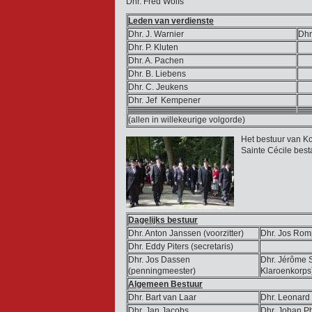
Dhr. Fred Wolfs
Leden van verdienste
Dhr. J. Warnier
Dhr
Dhr. P. Kluten
Dhr. A. Pachen
Dhr. B. Liebens
Dhr. C. Jeukens
Dhr. Jef Kempener
(allen in willekeurige volgorde)
Het bestuur van K
Sainte Cécile best
Dagelijks bestuur
Dhr. Anton Janssen (voorzitter)
Dhr. Jos Rom
Dhr. Eddy Piters (secretaris)
Dhr. Jos Dassen
Dhr. Jérôme 
(penningmeester)
Klaroenkorps
Algemeen Bestuur
Dhr. Bart van Laar
Dhr. Leonar
Dhr. Jan Jacobs
Dhr. Johan P