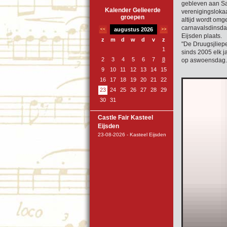
gebleven aan Sa
Kalender Gelieerde
verenigingslokaa
groepen
altijd wordt omg
carnavalsdinsdag
augustus 2026
Eijsden plaats.
z
m
d
w
d
v
z
"De Druugsjliep
1
sinds 2005 elk j
2
3
4
5
6
7
8
op aswoensdag.
9
10
11
12
13
14
15
16
17
18
19
20
21
22
23
24
25
26
27
28
29
30
31
Castle Fair Kasteel
Eijsden
23-08-2026 - Kasteel Eijsden