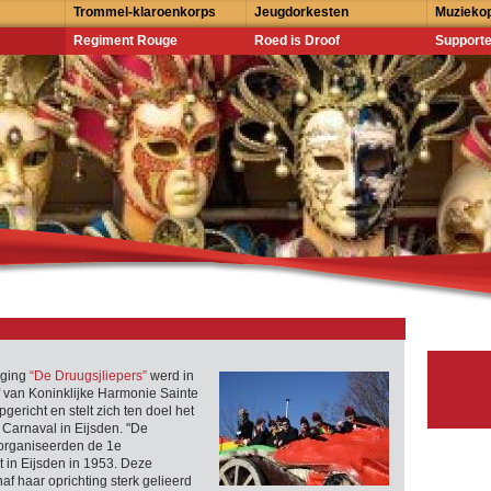
Trommel-klaroenkorps
Jeugdorkesten
Muziekop
Regiment Rouge
Roed is Droof
Supporte
iging
“De Druugsjliepers”
werd in
ef van Koninklijke Harmonie Sainte
gericht en stelt zich ten doel het
Carnaval in Eijsden. "De
 organiseerden de 1e
 in Eijsden in 1953. Deze
af haar oprichting sterk gelieerd