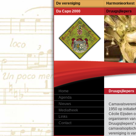
De vereniging
Harmonieorkest
Da Capo 2000
Druugsjliepers
Home
Druugsjliepers
Agenda
Nieuws
Carnavalsveren
1950 op initiati
Mediatheek
Cécile Eijsden op
Links
organiseren van 
Contact
Druugsjliepers"
carnavalsoptocht
vereniging is van