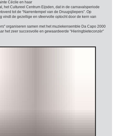
inte Cécile en haar
l, het Cultureel Centrum Eijsden, dat in de carnavalsperiode
etoverd tot de “Narrentempel van de Druugsjliepers”. Op
 vindt de gezellige en sfeervolle optocht door de kern van
ers" organiseren samen met het muziekensemble Da Capo 2000
aar het zeer succesvolle en gewaardeerde “Hieringbieteconzèr”