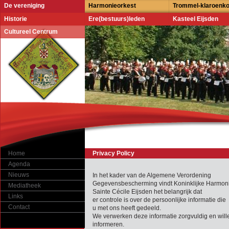
De vereniging
Harmonieorkest
Trommel-klaroenk
Historie
Ere(bestuurs)leden
Kasteel Eijsden
Cultureel Centrum
Home
Privacy Policy
Agenda
Nieuws
In het kader van de Algemene Verordening
Gegevensbescherming vindt Koninklijke Harmon
Mediatheek
Sainte Cécile Eijsden het belangrijk dat
Links
er controle is over de persoonlijke informatie die
Contact
u met ons heeft gedeeld.
We verwerken deze informatie zorgvuldig en wille
informeren.