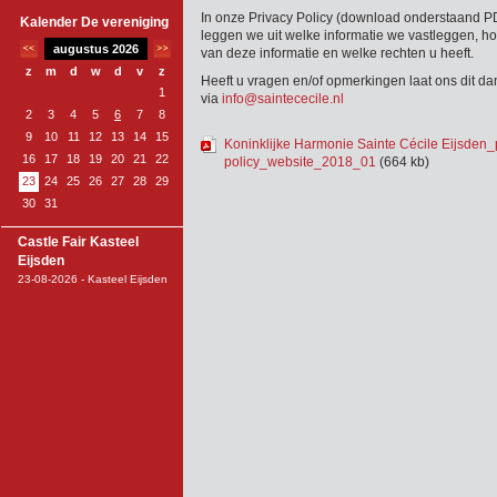
In onze Privacy Policy (download onderstaand PD
Kalender De vereniging
leggen we uit welke informatie we vastleggen, 
augustus 2026
van deze informatie en welke rechten u heeft.
z
m
d
w
d
v
z
Heeft u vragen en/of opmerkingen laat ons dit d
1
via
info@saintececile.nl
2
3
4
5
6
7
8
9
10
11
12
13
14
15
Koninklijke Harmonie Sainte Cécile Eijsden_
16
17
18
19
20
21
22
policy_website_2018_01
(664 kb)
23
24
25
26
27
28
29
30
31
Castle Fair Kasteel
Eijsden
23-08-2026 - Kasteel Eijsden