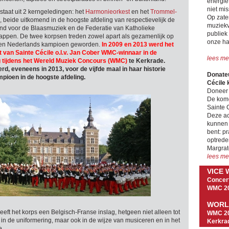
energie
niet mis
staat uit 2 kerngeledingen: het
Harmonieorkest
en het
Trommel-
Op zate
, beide uitkomend in de hoogste afdeling van respectievelijk de
muziekv
d voor de Blaasmuziek en de Federatie van Katholieke
publiek 
ppen. De twee korpsen treden zowel apart als gezamenlijk op
onze ha
len Nederlands kampioen geworden.
In 2009 en 2013 werd het
van Sainte Cécile o.l.v. Jan Cober WMC-winnaar in de
lees me
g tijdens het Wereld Muziek Concours (WMC)
te Kerkrade.
rd, eveneens in 2013, voor de vijfde maal in haar historie
Donateu
ioen in de hoogste afdeling.
Cécile 
Doneer 
De kome
Sainte C
Deze ac
kunnen 
bent: pr
optrede
Margrat
lees me
VICE
Concert
WMC 2
WORL
eft het korps een Belgisch-Franse inslag, hetgeen niet alleen tot
WMC 20
 in de uniformering, maar ook in de wijze van musiceren en in het
Kerkra
e.