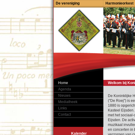
De vereniging
Harmonieorkest
Home
Welkom bij Koni
Agenda
Nieuws
De Koninklijke H
("De Roej") is e
Mediatheek
1880 is opgeric
Links
Kasteel Eijsden
Contact
met het sociaal-c
Eijsden. De activ
muzikaal invullen
en concerten in 
Kalender
verzorgen van co