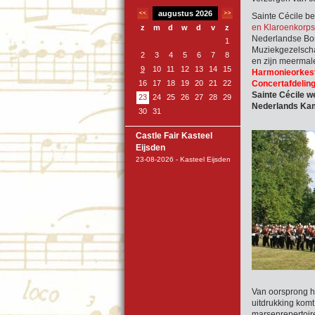
augustus 2026
Sainte Cécile be
en Klaroenkorps
z
m
d
w
d
v
z
Nederlandse Bon
1
Muziekgezelscha
2
3
4
5
6
7
8
en zijn meerma
9
10
11
12
13
14
15
Harmonieorkest 
16
17
18
19
20
21
22
Concertafdelin
Sainte Cécile we
23
24
25
26
27
28
29
Nederlands Kamp
30
31
Castle Fair Kasteel
Eijsden
23-08-2026 - Kasteel Eijsden
Van oorsprong he
uitdrukking komt
marsenrepertoir