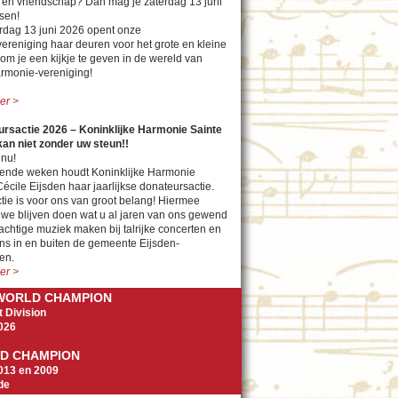
 en vriendschap? Dan mag je zaterdag 13 juni
sen!
rdag 13 juni 2026 opent onze
ereniging haar deuren voor het grote en kleine
om je een kijkje te geven in de wereld van
rmonie-vereniging!
er >
rsactie 2026 – Koninklijke Harmonie Sainte
kan niet zonder uw steun!!
nu!
nde weken houdt Koninklijke Harmonie
écile Eijsden haar jaarlijkse donateursactie.
tie is voor ons van groot belang! Hiermee
we blijven doen wat u al jaren van ons gewend
achtige muziek maken bij talrijke concerten en
ns in en buiten de gemeente Eijsden-
en.
er >
 WORLD CHAMPION
 Division
026
D CHAMPION
13 en 2009
de