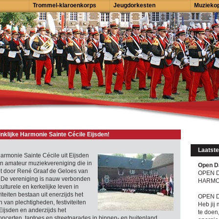
Trommel-klaroenkorps
Jeugdorkesten
Muziekop
nklijke Harmonie Sainte Cécile Eijsden!
Laatste
armonie Sainte Cécile uit Eijsden
en amateur muziekvereniging die in
Open Da
ht door René Graaf de Geloes van
OPEN 
. De vereniging is nauw verbonden
HARMON
ulturele en kerkelijke leven in
iteiten bestaan uit enerzijds het
OPEN 
 van plechtigheden, festiviteiten
Heb jij 
Eijsden en anderzijds het
te doen
ncerten, taptoes en streetparades in binnen- en buitenland.